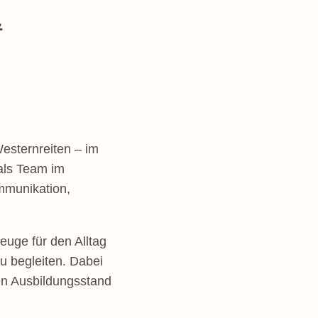
&
esternreiten – im
 als Team im
mmunikation,
euge für den Alltag
zu begleiten. Dabei
en Ausbildungsstand