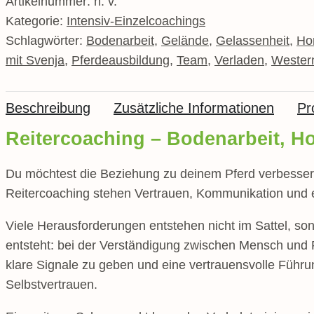
Artikelnummer:
n. v.
Kategorie:
Intensiv-Einzelcoachings
Schlagwörter:
Bodenarbeit
,
Gelände
,
Gelassenheit
,
Ho
mit Svenja
,
Pferdeausbildung
,
Team
,
Verladen
,
Western
Beschreibung
Zusätzliche Informationen
Pr
Reitercoaching – Bodenarbeit, H
Du möchtest die Beziehung zu deinem Pferd verbessern
Reitercoaching stehen Vertrauen, Kommunikation und 
Viele Herausforderungen entstehen nicht im Sattel, so
entsteht: bei der Verständigung zwischen Mensch und 
klare Signale zu geben und eine vertrauensvolle Führu
Selbstvertrauen.