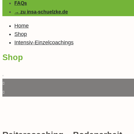
FAQs
→ zu insa-schuelzke.de
Home
Shop
Intensiv-Einzelcoachings
Shop