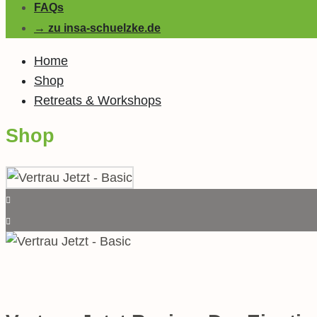
FAQs
→ zu insa-schuelzke.de
Home
Shop
Retreats & Workshops
Shop